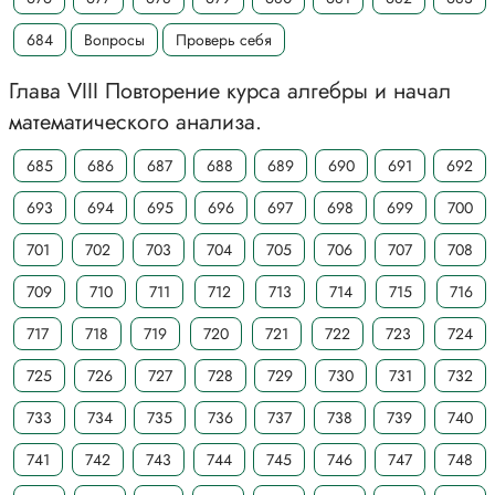
684
Вопросы
Проверь себя
Глава VIII Повторение курса алгебры и начал
математического анализа.
685
686
687
688
689
690
691
692
693
694
695
696
697
698
699
700
701
702
703
704
705
706
707
708
709
710
711
712
713
714
715
716
717
718
719
720
721
722
723
724
725
726
727
728
729
730
731
732
733
734
735
736
737
738
739
740
741
742
743
744
745
746
747
748