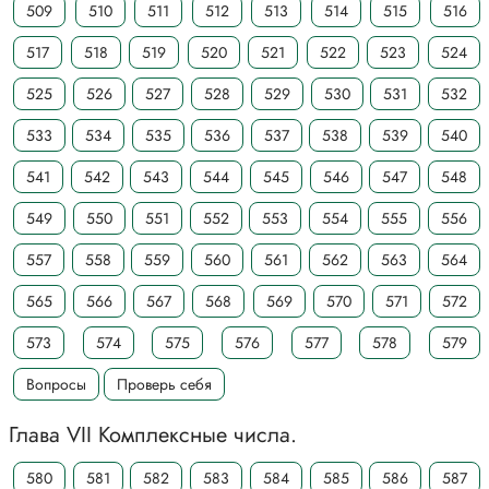
509
510
511
512
513
514
515
516
517
518
519
520
521
522
523
524
525
526
527
528
529
530
531
532
533
534
535
536
537
538
539
540
541
542
543
544
545
546
547
548
549
550
551
552
553
554
555
556
557
558
559
560
561
562
563
564
565
566
567
568
569
570
571
572
573
574
575
576
577
578
579
Вопросы
Проверь себя
Глава VII Комплексные числа.
580
581
582
583
584
585
586
587