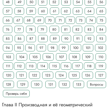
48
49
50
51
52
53
54
55
56
57
58
59
60
61
62
63
64
65
66
67
68
69
70
71
72
73
74
75
76
77
78
79
80
81
82
83
84
85
86
87
88
89
90
91
92
93
94
95
96
97
98
99
100
101
102
103
104
105
106
107
108
109
110
111
112
113
114
115
116
117
118
119
120
121
122
123
124
125
126
127
128
129
130
131
132
133
Вопросы
Проверь себя
Глава II Производная и её геометрический