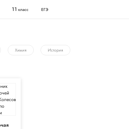
11
класс
ЕГЭ
Химия
История
очая