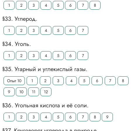
1
2
3
4
5
6
7
8
§33. Углерод.
1
2
3
4
5
6
7
§34. Уголь.
1
2
3
4
5
6
7
§35. Угарный и углекислый газы.
Опыт 10
1
2
3
4
5
6
7
8
9
10
11
12
§36. Угольная кислота и её соли.
1
2
3
4
5
6
7
8
9
§37. Круговорот углерода в природе.