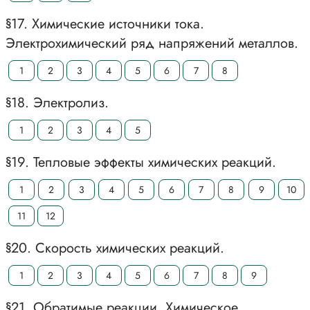
§17. Химические источники тока.
Электрохимический ряд напряжений металлов.
1
2
3
4
5
6
7
8
§18. Электролиз.
1
2
3
4
5
§19. Тепловые эффекты химических реакций.
1
2
3
4
5
6
7
8
9
10
11
12
§20. Скорость химических реакций.
1
2
3
4
5
6
7
8
9
§21. Обратимые реакции. Химическое