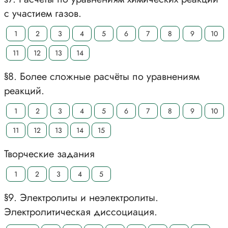
с участием газов.
1
2
3
4
5
6
7
8
9
10
11
12
13
14
§8. Более сложные расчёты по уравнениям
реакций.
1
2
3
4
5
6
7
8
9
10
11
12
13
14
15
Творческие задания
1
2
3
4
5
§9. Электролиты и неэлектролиты.
Электролитическая диссоциация.