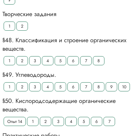
9
Творческие задания
1
2
§48. Классификация и строение органических
веществ.
1
2
3
4
5
6
7
8
§49. Углеводороды.
1
2
3
4
5
6
7
8
9
10
§50. Кислородсодержащие органические
вещества.
Опыт 14
1
2
3
4
5
6
7
Практические работы