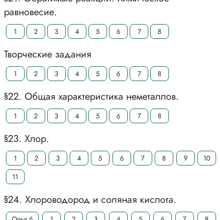
равновесие.
1
2
3
4
5
6
7
8
Творческие задания
1
2
3
4
5
6
7
8
§22. Общая характеристика неметаллов.
1
2
3
4
5
6
7
8
§23. Хлор.
1
2
3
4
5
6
7
8
9
10
11
§24. Хлороводород и соляная кислота.
Опыт 6
1
2
3
4
5
6
7
8