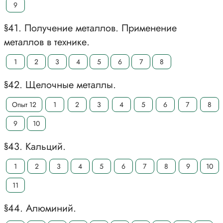
9
§41. Получение металлов. Применение
металлов в технике.
1
2
3
4
5
6
7
8
§42. Щелочные металлы.
Опыт 12
1
2
3
4
5
6
7
8
9
10
§43. Кальций.
1
2
3
4
5
6
7
8
9
10
11
§44. Алюминий.