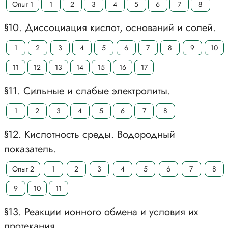
Опыт 1
1
2
3
4
5
6
7
8
§10. Диссоциация кислот, оснований и солей.
1
2
3
4
5
6
7
8
9
10
11
12
13
14
15
16
17
§11. Сильные и слабые электролиты.
1
2
3
4
5
6
7
8
§12. Кислотность среды. Водородный
показатель.
Опыт 2
1
2
3
4
5
6
7
8
9
10
11
§13. Реакции ионного обмена и условия их
протекания.