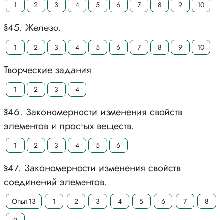
1
2
3
4
5
6
7
8
9
10
§45. Железо.
1
2
3
4
5
6
7
8
9
10
Творческие задания
1
2
3
4
§46. Закономерности изменения свойств
элементов и простых веществ.
1
2
3
4
5
6
§47. Закономерности изменения свойств
соединений элементов.
Опыт 13
1
2
3
4
5
6
7
8