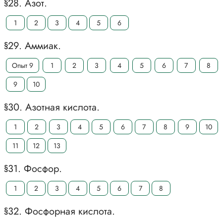
§28. Азот.
1
2
3
4
5
6
§29. Аммиак.
Опыт 9
1
2
3
4
5
6
7
8
9
10
§30. Азотная кислота.
1
2
3
4
5
6
7
8
9
10
11
12
13
§31. Фосфор.
1
2
3
4
5
6
7
8
§32. Фосфорная кислота.