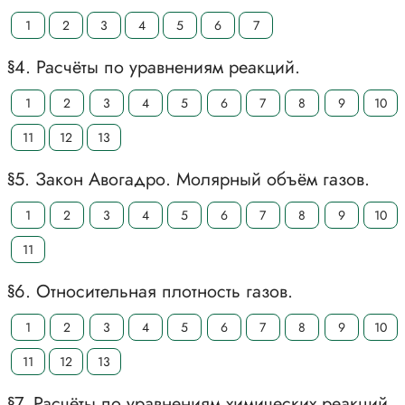
1
2
3
4
5
6
7
§4. Расчёты по уравнениям реакций.
1
2
3
4
5
6
7
8
9
10
11
12
13
§5. Закон Авогадро. Молярный объём газов.
1
2
3
4
5
6
7
8
9
10
11
§6. Относительная плотность газов.
1
2
3
4
5
6
7
8
9
10
11
12
13
§7. Расчёты по уравнениям химических реакций