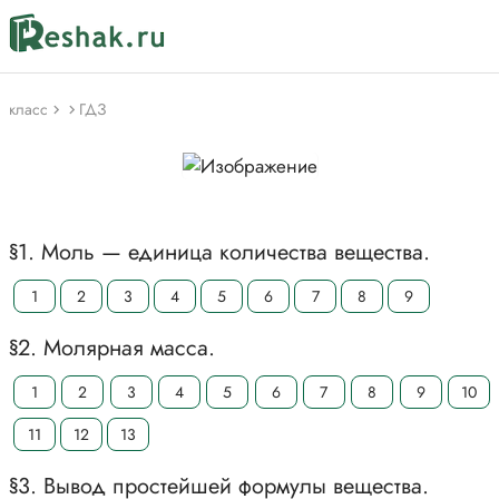
класс
ГДЗ
§1. Моль — единица количества вещества.
1
2
3
4
5
6
7
8
9
§2. Молярная масса.
1
2
3
4
5
6
7
8
9
10
11
12
13
§3. Вывод простейшей формулы вещества.